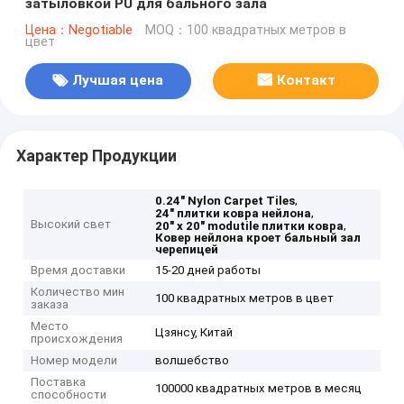
затыловкой PU для бального зала
Цена：Negotiable
MOQ：100 квадратных метров в
цвет
Лучшая цена
Контакт
Характер Продукции
,
0.24" Nylon Carpet Tiles
,
24" плитки ковра нейлона
Высокий свет
,
20" x 20" modutile плитки ковра
Ковер нейлона кроет бальный зал
черепицей
Время доставки
15-20 дней работы
Количество мин
100 квадратных метров в цвет
заказа
Место
Цзянсу, Китай
происхождения
Номер модели
волшебство
Поставка
100000 квадратных метров в месяц
способности